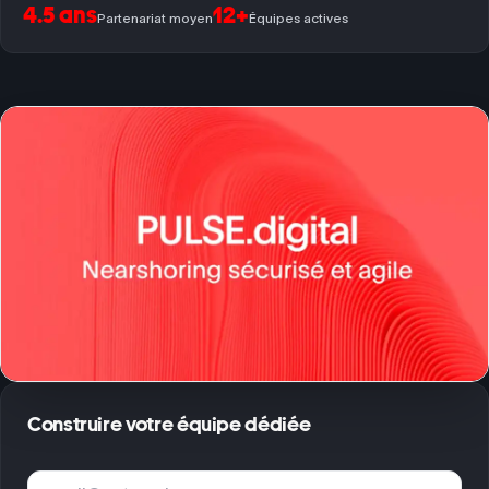
4.5 ans
12+
Partenariat moyen
Équipes actives
Construire votre équipe dédiée
Adresse e-mail
Té