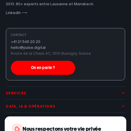
2013. 80+ experts entre Lausanne et Marrakech.
LinkedIn ⟶
CONTACT
+41 21 546 20 20
hello@pulse.digital
Route de la Chaux 4C, 1030 Bussigny, Suisse
On en parle ?
SERVICES
Applications web
DATA, IA & OPÉRATIONS
Applications mobiles
IA & agents
COLLABORATION
Nous respectons votre vie privée